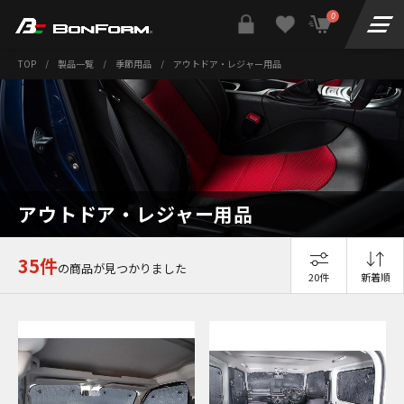
0
TOP
/
製品一覧
/
季節用品
/
アウトドア・レジャー用品
アウトドア・レジャー用品
35件
の商品が見つかりました
20件
新着順