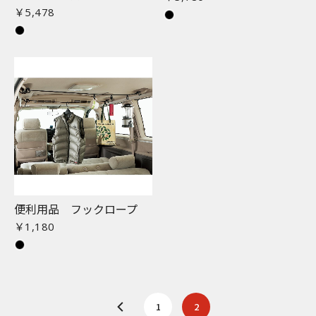
￥5,478
便利用品 フックロープ
￥1,180
1
2