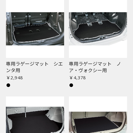
専用ラゲージマット シエ
専用ラゲージマット ノ
お買い物を続ける
カートへ進む
ンタ用
ア・ヴォクシー用
￥2,948
￥4,378