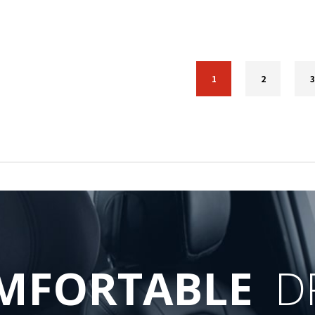
1
2
3
MFORTABLE
D