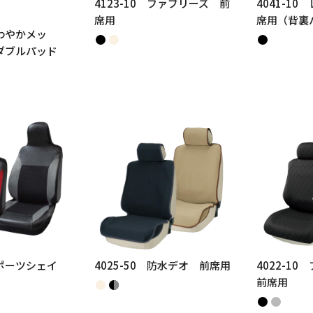
4123-10 ファブリーズ 前
4041-1
席用
席用（背裏
さわやかメッ
ダブルパッド
スポーツシェイ
4025-50 防水デオ 前席用
4022-1
前席用