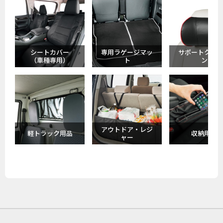
シートカバー
専用ラゲージマッ
サポートクッ
（車種専用）
ト
ン
アウトドア・レジ
軽トラック用品
収納用品
ャー