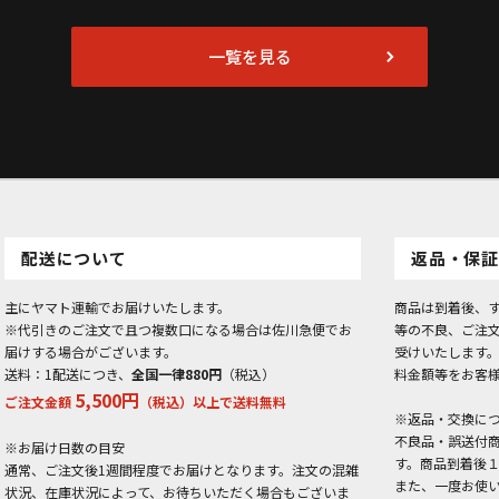
一覧を見る
配送について
返品・保証
主にヤマト運輸でお届けいたします。
商品は到着後、
※代引きのご注文で且つ複数口になる場合は佐川急便でお
等の不良、ご注
届けする場合がございます。
受けいたします
送料：1配送につき、
全国一律880円
（税込）
料金額等をお客
5,500円
ご注文金額
（税込）以上で送料無料
※返品・交換に
不良品・誤送付
※お届け日数の目安
す。商品到着後
通常、ご注文後1週間程度でお届けとなります。注文の混雑
また、一度お使
状況、在庫状況によって、お待ちいただく場合もございま