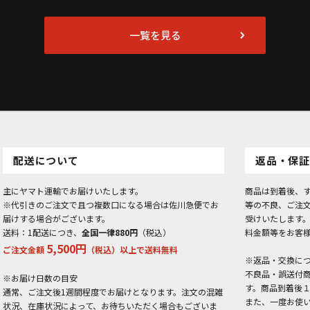
一覧を見る
配送について
返品・保証
主にヤマト運輸でお届けいたします。
商品は到着後、
※代引きのご注文で且つ複数口になる場合は佐川急便でお
等の不良、ご注
届けする場合がございます。
受けいたします
送料：1配送につき、
全国一律880円
（税込）
料金額等をお客
5,500円
ご注文金額
（税込）以上で送料無料
※返品・交換に
不良品・誤送付
※お届け日数の目安
す。商品到着後
通常、ご注文後1週間程度でお届けとなります。注文の混雑
また、一度お使
状況、在庫状況によって、お待ちいただく場合もございま